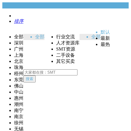
排序
默认
全部
全部
行业交流
全部
最新
深圳
人才资源库
最热
广州
SMT资源
上海
二手设备
北京
其它买卖
珠海
梧州
搜索
东莞
佛山
中山
惠州
潮州
南宁
南京
徐州
无锡