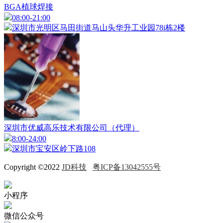
BGA植球焊接
08:00-21:00
深圳市光明区马田街道马山头华升工业园78i栋2楼
深圳市优威高乐技术有限公司（代理）
8:00-24:00
深圳市宝安区岭下路108
Copyright ©2022
JD科技
粤ICP备13042555号
小程序
微信公众号