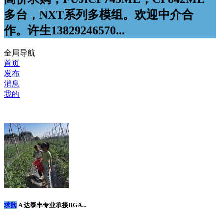
多台，NXT系列多模组。欢迎中介合
作。许生13829246570...
全局导航
首页
发布
消息
我的
求购
A 达泰丰专业承接BGA...