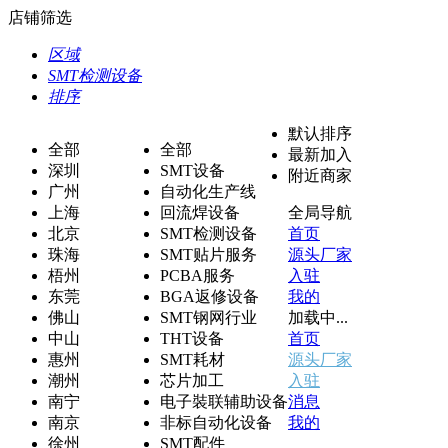
店铺筛选
区域
SMT检测设备
排序
默认排序
全部
全部
最新加入
深圳
SMT设备
附近商家
广州
自动化生产线
上海
回流焊设备
全局导航
北京
SMT检测设备
首页
珠海
SMT贴片服务
源头厂家
梧州
PCBA服务
入驻
东莞
BGA返修设备
我的
佛山
SMT钢网行业
加载中...
中山
THT设备
首页
惠州
SMT耗材
源头厂家
潮州
芯片加工
入驻
南宁
电子裝联辅助设备
消息
南京
非标自动化设备
我的
徐州
SMT配件