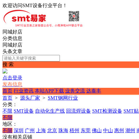
欢迎访问SMT设备行业平台！
同城好店
分类信息
同城好店
头条文章
搜 索
点击登录
发布信息
首页
行业资讯
本站APP下载
业务交流
达泰丰
首页
>
源头厂家
>
SMT钢网行业
分类：
不限
SMT设备
自动化生产线
回流焊设备
SMT检测设备
SMT
不限
地区：
不限
深圳
广州
上海
北京
珠海
梧州
东莞
佛山
中山
惠州
潮州
没有相关店铺