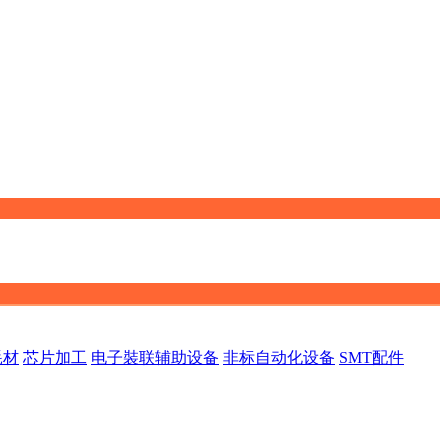
耗材
芯片加工
电子裝联辅助设备
非标自动化设备
SMT配件