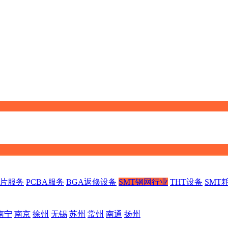
贴片服务
PCBA服务
BGA返修设备
SMT钢网行业
THT设备
SMT
南宁
南京
徐州
无锡
苏州
常州
南通
扬州