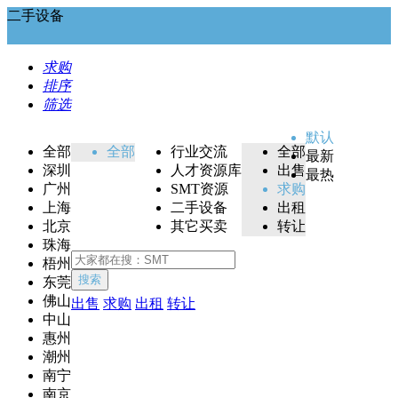
二手设备
求购
排序
筛选
默认
全部
全部
行业交流
全部
最新
深圳
人才资源库
出售
最热
广州
SMT资源
求购
上海
二手设备
出租
北京
其它买卖
转让
珠海
梧州
搜索
东莞
佛山
出售
求购
出租
转让
中山
惠州
潮州
南宁
南京