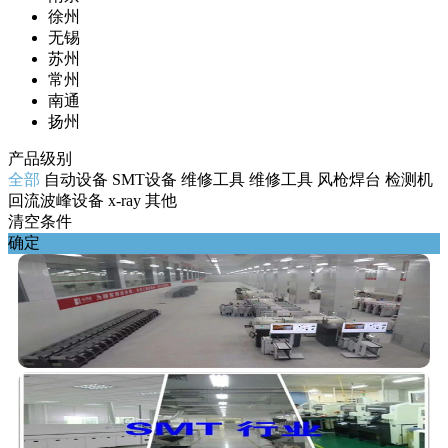
徐州
无锡
苏州
常州
南通
扬州
产品级别
全部
自动设备
SMT设备
维修工具
维修工具
风枪焊台
检测机
回流波峰设备
x-ray
其他
清空条件
确定