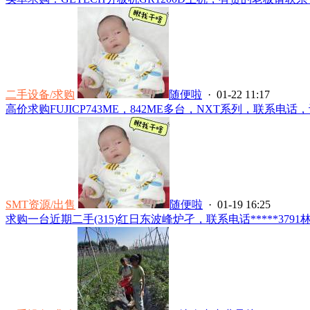
二手设备/求购
随便啦
· 01-22 11:17
高价求购FUJICP743ME，842ME多台，NXT系列，联系电话，许生*
SMT资源/出售
随便啦
· 01-19 16:25
求购一台近期二手(315)红日东波峰炉孑，联系电话*****3791林.