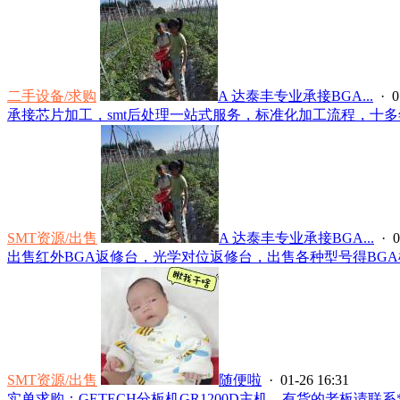
二手设备/求购
A 达泰丰专业承接BGA...
· 0
承接芯片加工，smt后处理一站式服务，标准化加工流程，十多年
SMT资源/出售
A 达泰丰专业承接BGA...
· 0
出售红外BGA返修台，光学对位返修台，出售各种型号得BGA植球
SMT资源/出售
随便啦
· 01-26 16:31
实单求购：GETECH分板机GR1200D主机，有货的老板请联系*****