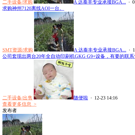
二手设备/求购
A 达泰丰专业承接BGA...
· 0
求购神州7120离线AOI一台。
SMT资源/求购
A 达泰丰专业承接BGA...
· 1
公司套现出两台20年全自动印刷机GKG G9+设备，有要的联系****
二手设备/出售
随便啦
· 12-23 14:16
查看更多信息 >
发布者