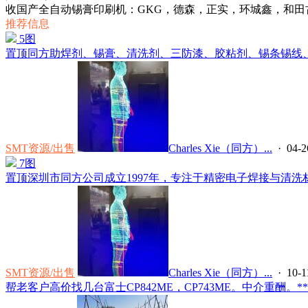
收国产全自动锡膏印刷机：GKG，德森，正实，环城鑫，和田古德.
推荐信息
5图
置顶
同方助焊剂、锡膏、清洗剂、三防漆、胶粘剂、锡条锡线、预
SMT资源/出售
Charles Xie（同方）...
· 04-2
7图
置顶
深圳市同方公司成立1997年，专注于精密电子焊接与清洗材
SMT资源/出售
Charles Xie（同方）...
· 10-1
帮老客户高价找几台富士CP842ME，CP743ME。中介重酬。*****