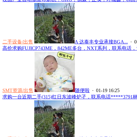
二手设备/出售
A 达泰丰专业承接BGA...
· 0
高价求购FUJICP743ME，842ME多台，NXT系列，联系电话，许生*
SMT资源/出售
随便啦
· 01-19 16:25
求购一台近期二手(315)红日东波峰炉孑，联系电话*****3791林.