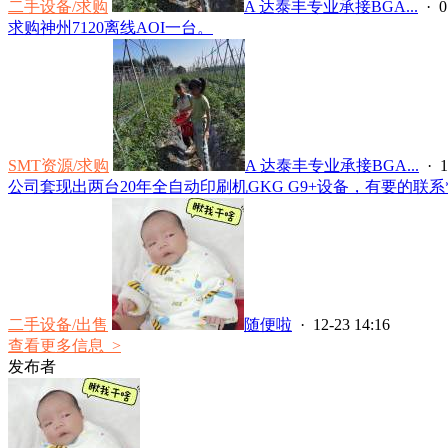
二手设备/求购
A 达泰丰专业承接BGA...
· 0
求购神州7120离线AOI一台。
SMT资源/求购
A 达泰丰专业承接BGA...
· 1
公司套现出两台20年全自动印刷机GKG G9+设备，有要的联系****
二手设备/出售
随便啦
· 12-23 14:16
查看更多信息 >
发布者