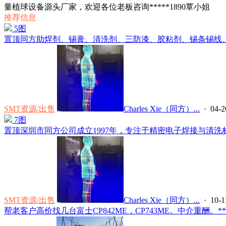
量植球设备源头厂家，欢迎各位老板咨询*****1890覃小姐
推荐信息
5图
置顶
同方助焊剂、锡膏、清洗剂、三防漆、胶粘剂、锡条锡线、预
SMT资源/出售
Charles Xie（同方）...
· 04-2
7图
置顶
深圳市同方公司成立1997年，专注于精密电子焊接与清洗材
SMT资源/出售
Charles Xie（同方）...
· 10-1
帮老客户高价找几台富士CP842ME，CP743ME。中介重酬。*****