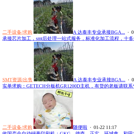
二手设备/求购
A 达泰丰专业承接BGA...
· 0
承接芯片加工，smt后处理一站式服务，标准化加工流程，十多年
SMT资源/出售
A 达泰丰专业承接BGA...
· 0
实单求购：GETECH分板机GR1200D主机，有货的老板请联系*****
二手设备/求购
随便啦
· 01-22 11:17
收国产全自动锡膏印刷机：GKG，德森，正实，环城鑫，和田古德.电