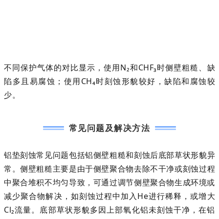
不同保护气体的对比显示，使用N₂和CHF₃时侧壁粗糙、缺
陷多且易腐蚀；使用CH₄时刻蚀形貌较好，缺陷和腐蚀较
少。
常见问题及解决方法
铝垫刻蚀常见问题包括
铝侧壁粗糙
和
刻蚀后底部草状形貌异
常
。侧壁粗糙主要是由于侧壁聚合物去除不干净或刻蚀过程
中聚合堆积不均匀导致，可通过调节侧壁聚合物生成环境或
减少聚合物解决，如刻蚀过程中加入He进行稀释，或增大
Cl₂流量。底部草状形貌多因上部氧化铝未刻蚀干净，在铝