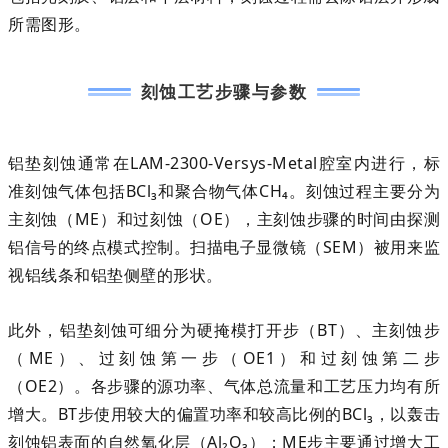
所需图形。
刻蚀工艺步骤与参数
铝垫刻蚀通常在LAM-2300-Versys-Metal腔室内进行，标
准刻蚀气体包括
BCl₃
和
聚合物气体CH₄
。刻蚀过程主要分为
主刻蚀（ME）和过刻蚀（OE），主刻蚀步骤的时间由探测
铝信号的终点模式控制。扫描电子显微镜（SEM）被用来监
视铝线条和铝垫侧壁的形状。
此外，铝垫刻蚀可细分为
硬掩模打开步（BT）、主刻蚀步
（ME）、过刻蚀第一步（OE1）和过刻蚀第二步
（OE2）
。各步骤的源功率、气体总流量和工艺压力均有所
增大。BT步使用较大的偏置功率和较高比例的BCl₃，以轰击
刻蚀铝表面的自然氧化层（Al₂O₃）；ME步主要通过增大工