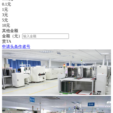
0.1
元
1
元
3
元
5
元
10
元
其他金额
金额（元）
赏TA
申请头条作者号