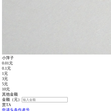
小萍子
0.01
元
0.1
元
1
元
3
元
5
元
10
元
其他金额
金额（元）
赏TA
申请头条作者号