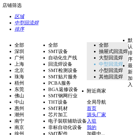
店铺筛选
区域
中型回流焊
排序
默
全部
全部
全部
认
深圳
SMT设备
抽屉式回流焊
排
广州
自动化生产线
大型回流焊
序
上海
回流焊设备
中型回流焊
最
北京
SMT检测设备
小型回流焊
新
珠海
SMT贴片服务
其他回流焊
加
梧州
PCBA服务
入
东莞
BGA返修设备
附近商家
佛山
SMT钢网行业
中山
THT设备
全局导航
惠州
SMT耗材
首页
潮州
芯片加工
源头厂家
南宁
电子裝联辅助设备
入驻
南京
非标自动化设备
我的
徐州
SMT配件
加载中...