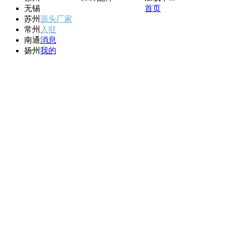
无锡
首页
苏州
源头厂家
常州
入驻
南通
消息
扬州
我的