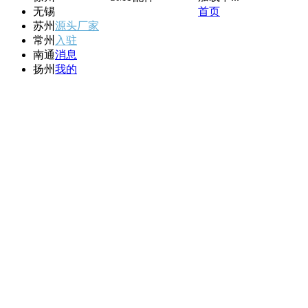
无锡
首页
苏州
源头厂家
常州
入驻
南通
消息
扬州
我的