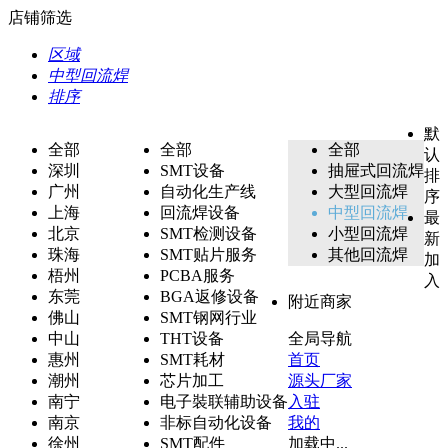
店铺筛选
区域
中型回流焊
排序
默
全部
全部
全部
认
深圳
SMT设备
抽屉式回流焊
排
广州
自动化生产线
大型回流焊
序
上海
回流焊设备
中型回流焊
最
北京
SMT检测设备
小型回流焊
新
珠海
SMT贴片服务
其他回流焊
加
梧州
PCBA服务
入
东莞
BGA返修设备
附近商家
佛山
SMT钢网行业
中山
THT设备
全局导航
惠州
SMT耗材
首页
潮州
芯片加工
源头厂家
南宁
电子裝联辅助设备
入驻
南京
非标自动化设备
我的
徐州
SMT配件
加载中...