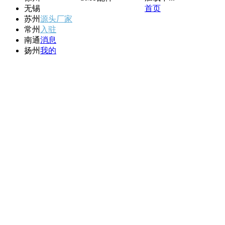
无锡
首页
苏州
源头厂家
常州
入驻
南通
消息
扬州
我的