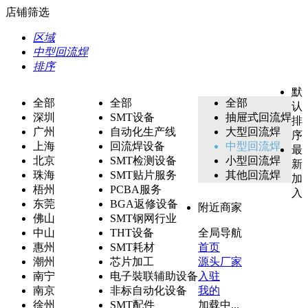
店铺筛选
区域
中型回流焊
排序
默
全部
全部
全部
认
深圳
SMT设备
抽屉式回流焊
排
广州
自动化生产线
大型回流焊
序
上海
回流焊设备
中型回流焊
最
北京
SMT检测设备
小型回流焊
新
珠海
SMT贴片服务
其他回流焊
加
梧州
PCBA服务
入
东莞
BGA返修设备
附近商家
佛山
SMT钢网行业
中山
THT设备
全局导航
惠州
SMT耗材
首页
潮州
芯片加工
源头厂家
南宁
电子裝联辅助设备
入驻
南京
非标自动化设备
我的
徐州
SMT配件
加载中...