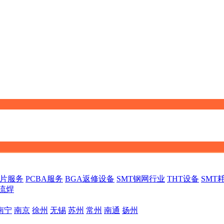
贴片服务
PCBA服务
BGA返修设备
SMT钢网行业
THT设备
SMT
流焊
南宁
南京
徐州
无锡
苏州
常州
南通
扬州