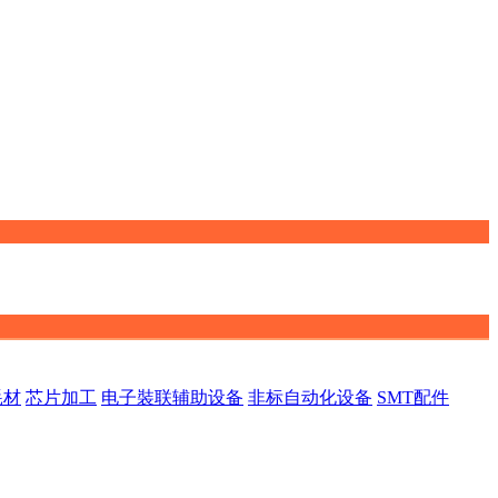
耗材
芯片加工
电子裝联辅助设备
非标自动化设备
SMT配件