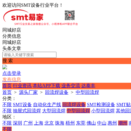
欢迎访问SMT设备行业平台！
同城好店
分类信息
同城好店
头条文章
搜 索
点击登录
发布信息
首页
行业资讯
本站APP下载
业务交流
达泰丰
首页
>
源头厂家
>
回流焊设备
>
中型回流焊
分类：
不限
SMT设备
自动化生产线
回流焊设备
SMT检测设备
SMT
不限
抽屉式回流焊
大型回流焊
中型回流焊
小型回流焊
其他回
地区：
不限
深圳
广州
上海
北京
珠海
梧州
东莞
佛山
中山
惠州
潮州
不限